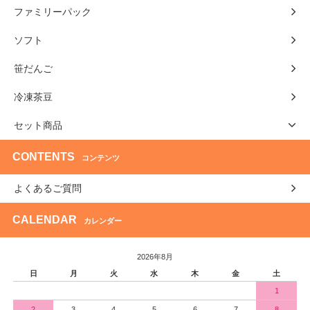
ファミリーパック
ソフト
笹だんご
冷凍茶豆
セット商品
CONTENTS
コンテンツ
よくあるご質問
CALENDAR
カレンダー
2026年8月
日
月
火
水
木
金
土
1
2
3
4
5
6
7
8