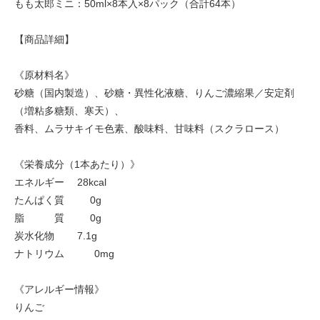
もも太郎ミニ：50ml×8本入×8パック（合計64本）
【商品詳細】
《原材料名》
砂糖（国内製造）、砂糖・異性化液糖、りんご濃縮果／安定剤
（増粘多糖類、寒天）、
香料、ムラサキイモ色素、酸味料、甘味料（スクラロース）
《栄養成分（1本あたり）》
エネルギー 28kcal
たんぱく質 0g
脂 質 0g
炭水化物 7.1g
ナトリウム 0mg
《アレルギー情報》
りんご