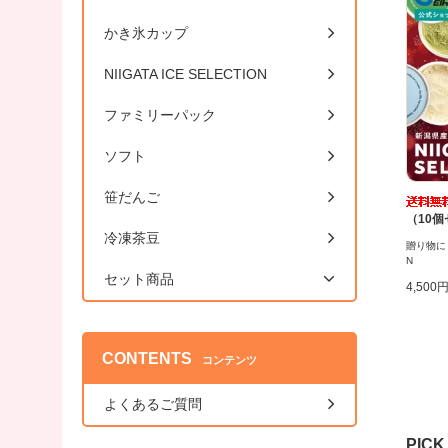
かき氷カップ
NIIGATA ICE SELECTION
ファミリーパック
ソフト
笹だんご
（10
冷凍茶豆
贈り物にも最
N
セット商品
4,500
CONTENTS
コンテンツ
よくあるご質問
PICK