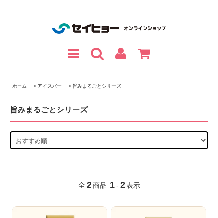
ホーム
>
アイスバー
>
旨みまるごとシリーズ
旨みまるごとシリーズ
2
1
2
全
商品
-
表示